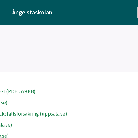
Ångelstaskolan
het (PDF, 559 KB)
.se)
ksfallsförsäkring (uppsala.se)
la.se)
a.se)