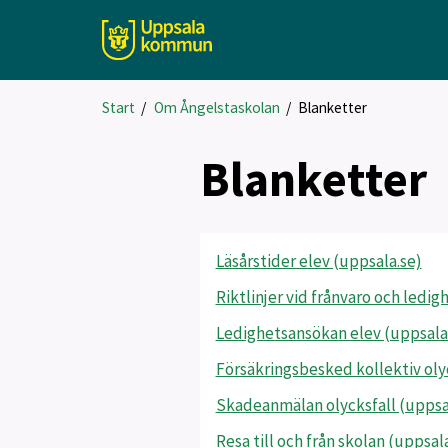
Start
/
Om Ångelstaskolan
/
Blanketter
Blanketter
Läsårstider elev (uppsala.se)
Riktlinjer vid frånvaro och ledig
Ledighetsansökan elev (uppsala
Försäkringsbesked kollektiv olyc
Skadeanmälan olycksfall (uppsa
Resa till och från skolan (uppsal